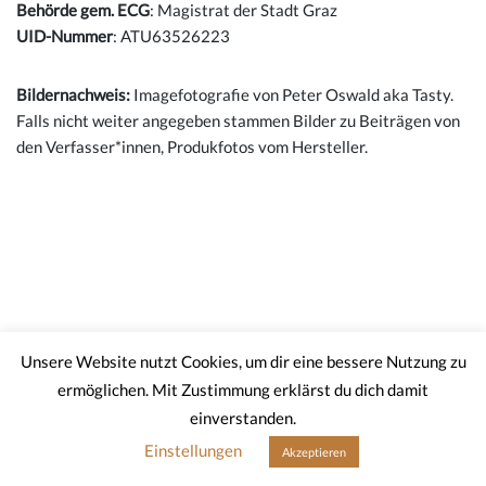
Behörde gem. ECG
: Magistrat der Stadt Graz
UID-Nummer
: ATU63526223
Bildernachweis:
Imagefotografie von Peter Oswald aka Tasty.
Falls nicht weiter angegeben stammen Bilder zu Beiträgen von
den Verfasser*innen, Produkfotos vom Hersteller.
Unsere Website nutzt Cookies, um dir eine bessere Nutzung zu
ermöglichen. Mit Zustimmung erklärst du dich damit
Impressum
AGB
Datenschutzerklärung
einverstanden.
Widerrufsbelehrung
Feedback & Kontakt
Newsletter
Einstellungen
Akzeptieren
BUNA Coffee Roasters • Joanneumring 16, 8010 Graz