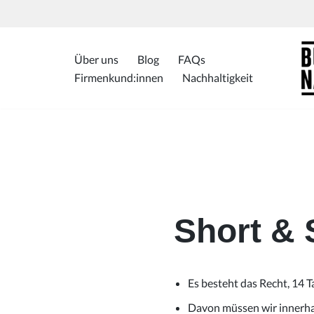
Zum
Inhalt
Über uns
Blog
FAQs
springen
Firmenkund:innen
Nachhaltigkeit
Short &
Es besteht das Recht, 14 
Davon müssen wir innerhal