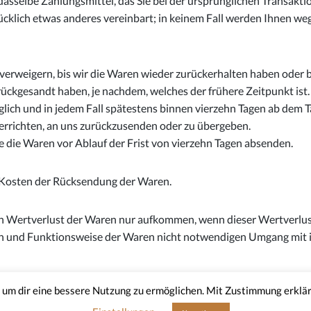
sselbe Zahlungsmittel, das Sie bei der ursprünglichen Transaktio
cklich etwas anderes vereinbart; in keinem Fall werden Ihnen we
erweigern, bis wir die Waren wieder zurückerhalten haben oder b
rückgesandt haben, je nachdem, welches der frühere Zeitpunkt ist.
lich und in jedem Fall spätestens binnen vierzehn Tagen ab dem T
errichten, an uns zurückzusenden oder zu übergeben.
ie die Waren vor Ablauf der Frist von vierzehn Tagen absenden.
n Kosten der Rücksendung der Waren.
en Wertverlust der Waren nur aufkommen, wenn dieser Wertverlust
en und Funktionsweise der Waren nicht notwendigen Umgang mit i
B
Datenschutzerklärung
Widerrufsbelehrung
Feedback & Ko
um dir eine bessere Nutzung zu ermöglichen. Mit Zustimmung erklär