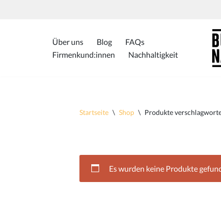
Zum
Inhalt
Über uns
Blog
FAQs
springen
Firmenkund:innen
Nachhaltigkeit
Startseite
\
Shop
\
Produkte verschlagwortet
Es wurden keine Produkte gefund