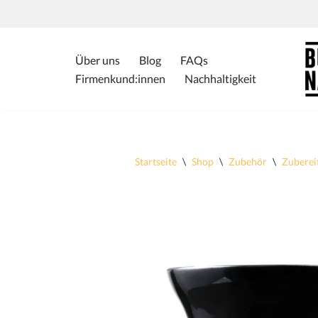
Zum
Inhalt
Über uns
Blog
FAQs
springen
Firmenkund:innen
Nachhaltigkeit
Startseite
\
Shop
\
Zubehör
\
Zuberei