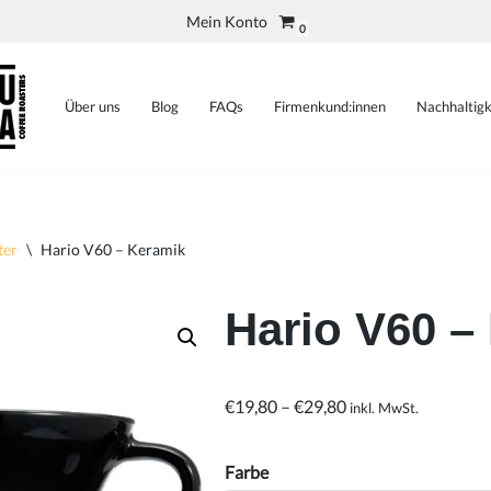
Mein Konto
0
Über uns
Blog
FAQs
Firmenkund:innen
Nachhaltigk
ter
\
Hario V60 – Keramik
Hario V60 –
€
19,80
–
€
29,80
inkl. MwSt.
Farbe