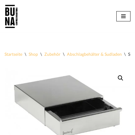
Zum
Inhalt
springen
Startseite
\
Shop
\
Zubehör
\
Abschlagbehälter & Sudladen
\
Sud