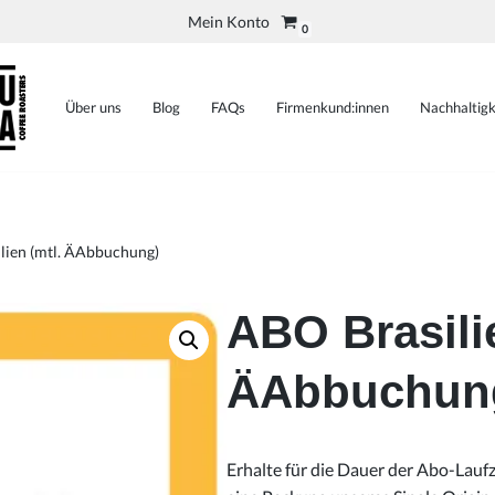
Mein Konto
0
Über uns
Blog
FAQs
Firmenkund:innen
Nachhaltigk
lien (mtl. ÄAbbuchung)
ABO Brasilie
ÄAbbuchun
Erhalte für die Dauer der Abo-Lauf