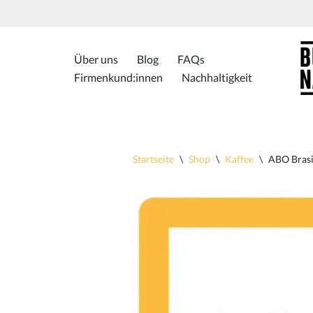
Zum
Inhalt
Über uns
Blog
FAQs
springen
Firmenkund:innen
Nachhaltigkeit
Startseite
\
Shop
\
Kaffee
\
ABO Brasi