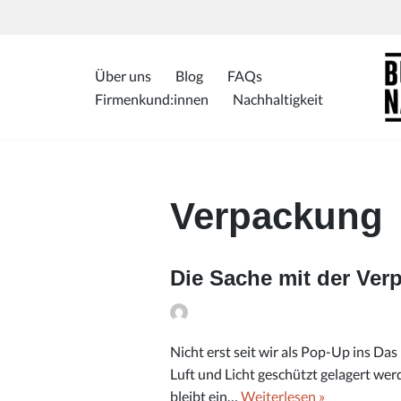
Zum
Inhalt
Über uns
Blog
FAQs
springen
Firmenkund:innen
Nachhaltigkeit
Verpackung
Die Sache mit der Ver
Nicht erst seit wir als Pop-Up ins D
Luft und Licht geschützt gelagert wer
bleibt ein…
Weiterlesen »